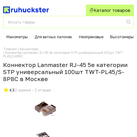
Каталог товаров
Манометры
Для ватных палочек
Неопреновые
Высотомеры
Главная
Коннекторы
Коннектор Lanmaster RJ-45 5e категории STP универсальный 100шт TWT-
PL45/S-8P8C
Коннектор Lanmaster RJ-45 5e категории
STP универсальный 100шт TWT-PL45/S-
8P8C в Москвe
4,5
2 оценки - 2 отзыва