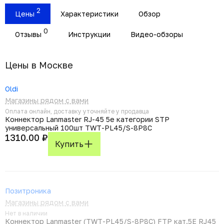
2
Цены
Характеристики
Обзор
0
Отзывы
Инструкции
Видео-обзоры
Цены в Москвe
Oldi
Магазины рядом с вами
Оплата онлайн, доставку уточняйте у продавца
Коннектор Lanmaster RJ-45 5e категории STP
универсальный 100шт TWT-PL45/S-8P8C
1310.00 ₽
Купить
Позитроника
Магазины рядом с вами
Нет в наличии
Коннектор Lanmaster (TWT-PL45/S-8P8C) FTP кат.5E RJ45