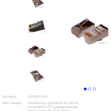
Артикул
1000002294
Имя товара
Коннектор Lanmaster RJ-45 5e
категории STP универсальный
100шт TWT-PL45/S-8P8C