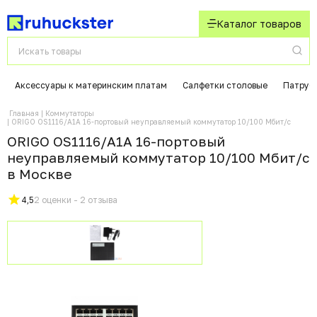
Каталог товаров
Аксессуары к материнским платам
Салфетки столовые
Патрубк
Главная
Коммутаторы
ORIGO OS1116/A1A 16-портовый неуправляемый коммутатор 10/100 Мбит/с
ORIGO OS1116/A1A 16-портовый
неуправляемый коммутатор 10/100 Мбит/с
в Москвe
4,5
2 оценки - 2 отзыва