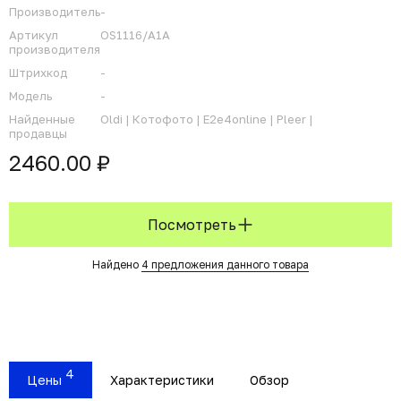
Производитель
-
Артикул
OS1116/A1A
производителя
Штрихкод
-
Модель
-
Найденные
Oldi |
Котофото |
E2e4online |
Pleer |
продавцы
2460.00 ₽
Посмотреть
Найдено
4 предложения данного товара
4
Цены
Характеристики
Обзор