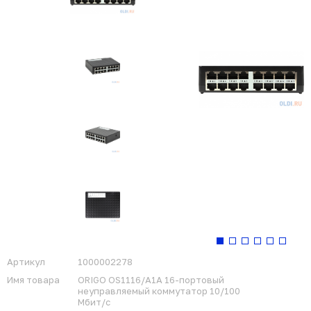
Артикул
1000002278
Имя товара
ORIGO OS1116/A1A 16-портовый
неуправляемый коммутатор 10/100
Мбит/с