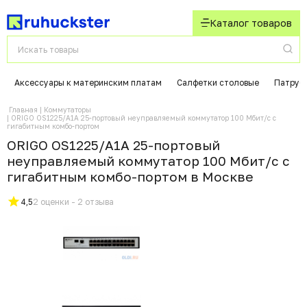
Каталог товаров
Аксессуары к материнским платам
Салфетки столовые
Патрубк
Главная
Коммутаторы
ORIGO OS1225/A1A 25-портовый неуправляемый коммутатор 100 Мбит/с с
гигабитным комбо-портом
ORIGO OS1225/A1A 25-портовый
неуправляемый коммутатор 100 Мбит/с с
гигабитным комбо-портом в Москвe
4,5
2 оценки - 2 отзыва