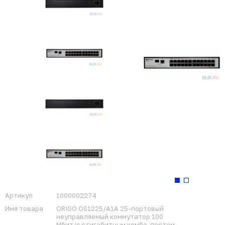
Артикул
1000002274
Имя товара
ORIGO OS1225/A1A 25-портовый
неуправляемый коммутатор 100
Мбит/с с гигабитным комбо-портом