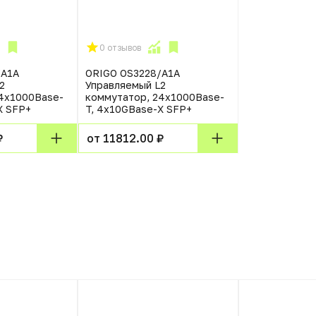
0 отзывов
/A1A
ORIGO OS3228/A1A
2
Управляемый L2
4x1000Base-
коммутатор, 24x1000Base-
X SFP+
T, 4x10GBase-X SFP+
₽
от 11812.00 ₽