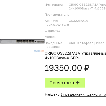
Имя товара
ORIGO OS3228/A1A Упра
24x1000Base-T, 4x10GB
Производитель
-
Артикул
OS3228/A1A
производителя
Штрихкод
-
Модель
-
Найденные
Oldi |
Котофото |
Pleer |
продавцы
ORIGO OS3228/A1A Управляемый
4x10GBase-X SFP+
19350.00 ₽
Посмотреть
Найдено
3 предложения данного т