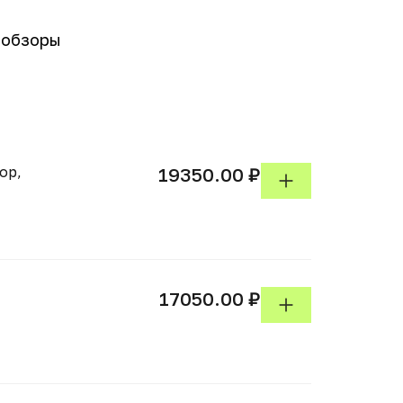
-обзоры
ор,
19350.00 ₽
17050.00 ₽