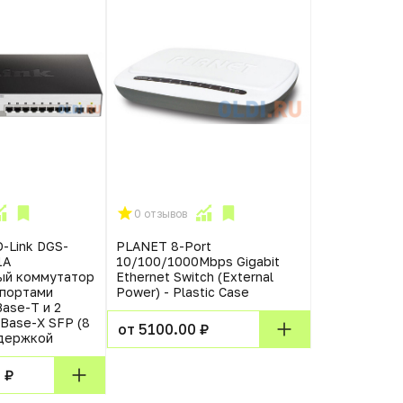
0 отзывов
0 отзывов
-Link DGS-
PLANET 8-Port
Коммутатор
1A
10/100/1000Mbps Gigabit
POE G5310P
ый коммутатор
Ethernet Switch (External
 портами
Power) - Plastic Case
ase-T и 2
от 11690.0
Base-X SFP (8
от 5100.00 ₽
ддержкой
 ₽