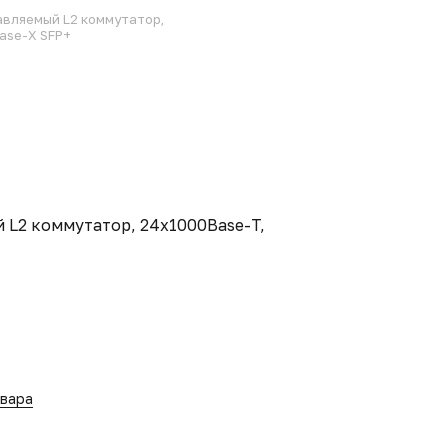
вляемый L2 коммутатор,
ase-X SFP+
 L2 коммутатор, 24x1000Base-T,
овара