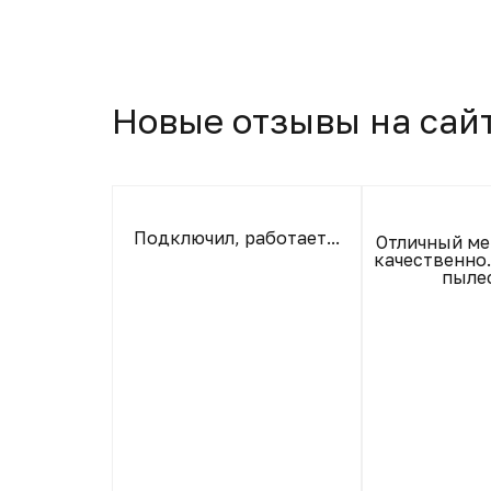
Новые отзывы на сай
Подключил, работает...
льчик !!
Отличный ме
абочий !
качественно
льчиком 5
пыле
зд