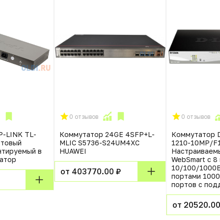
0 отзывов
0 отзывов
-LINK TL-
Коммутатор 24GE 4SFP+L-
Коммутатор D
ртовый
MLIC S5736-S24UM4XC
1210-10MP/F
нтируемый в
HUAWEI
Настраиваем
татор
WebSmart с 8
10/100/1000B
от 403770.00 ₽
портами 1000
портов с по
от 20520.00