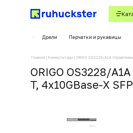
Кат
локи питания
Дрели
Перчатки и рукавицы
Главная
Коммутаторы
ORIGO OS3228/A1A Управляемы
ORIGO OS3228/A1A 
T, 4x10GBase-X SF