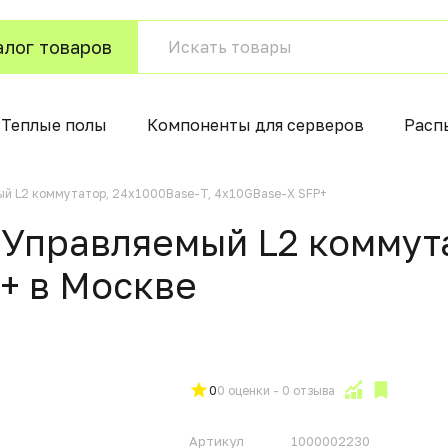
алог товаров
Теплые полы
Компоненты для серверов
Расп
й L2 коммутатор, 24x1000Base-T, 4x10GBase-X SFP+
Управляемый L2 коммута
P+ в Москвe
0
0 оценки - 0 отзыва
Артикул
1000002230