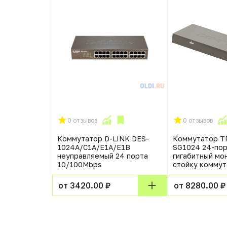
0 отзывов
0 отзывов
ENDA
Коммутатор D-LINK DES-
Коммутатор TP
орта
1024A/C1A/E1A/Е1В
SG1024 24-по
sp
неуправляемый 24 порта
гигабитный мо
10/100Mbps
стойку комму
от 3420.00 ₽
от 8280.00 ₽