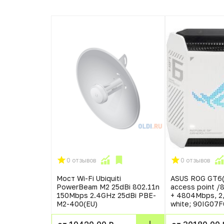
0 отзывов
0 отзывов
ercusys Halo
Мост Wi-Fi Ubiquiti
ASUS ROG GT6(
02.11ax
PowerBeam M2 25dBi 802.11n
access point /
2.4 ГГц
150Mbps 2.4GHz 25dBi PBE-
+ 4804Mbps, 2,
M2-400(EU)
white; 90IG07