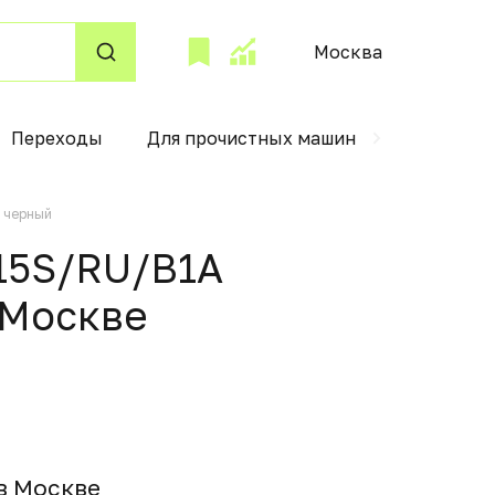
Москва
Переходы
Для прочистных машин
Чехлы для
N черный
15S/RU/B1A
 Москвe
 в Москвe