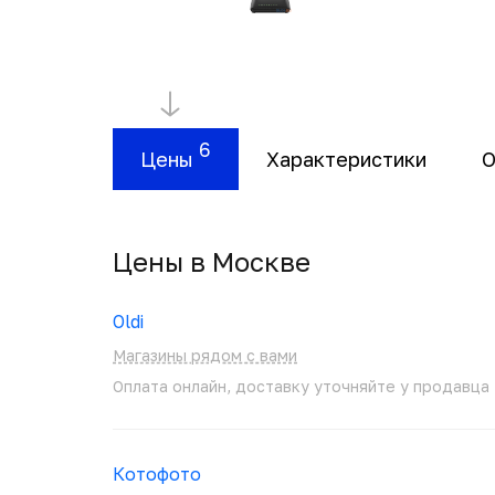
6
Цены
Характеристики
О
Цены в Москвe
Oldi
Магазины рядом с вами
Оплата онлайн, доставку уточняйте у продавца
Котофото