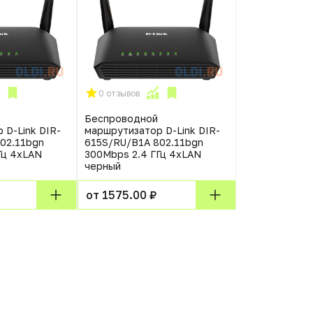
0 отзывов
Беспроводной
 D-Link DIR-
маршрутизатор D-Link DIR-
02.11bgn
615S/RU/B1A 802.11bgn
Гц 4xLAN
300Mbps 2.4 ГГц 4xLAN
черный
от 1575.00 ₽