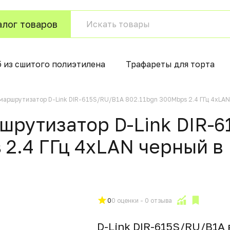
алог товаров
б из сшитого полиэтилена
Трафареты для торта
маршрутизатор D-Link DIR-615S/RU/B1A 802.11bgn 300Mbps 2.4 ГГц 4xLA
рутизатор D-Link DIR-6
 2.4 ГГц 4xLAN черный в
0
0 оценки - 0 отзыва
D-Link DIR-615S/RU/B1A