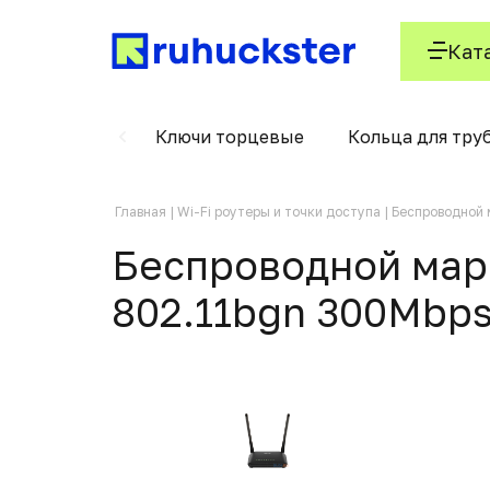
Кат
олодильники
Ключи торцевые
Кольца для тру
Главная
Wi-Fi роутеры и точки доступа
Беспроводной 
Беспроводной марш
802.11bgn 300Mbps