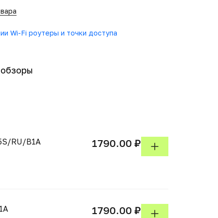
овара
рии Wi-Fi роутеры и точки доступа
-обзоры
15S/RU/B1A
1790.00 ₽
1A
1790.00 ₽