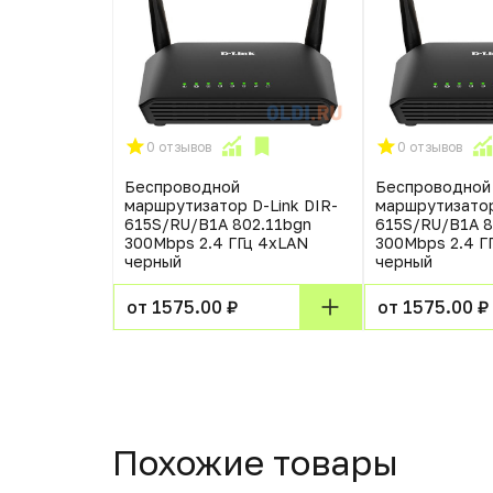
0 отзывов
0 отзывов
Беспроводной
Беспроводной
маршрутизатор D-Link DIR-
маршрутизатор
615S/RU/B1A 802.11bgn
615S/RU/B1A 8
300Mbps 2.4 ГГц 4xLAN
300Mbps 2.4 Г
черный
черный
от 1575.00 ₽
от 1575.00 ₽
Похожие товары