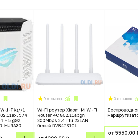
0 отзывов
0 отзывов
W-1-PK)//1
Wi-Fi роутер Xiaomi Mi Wi-Fi
Беспроводно
802.11ax, 574
Router 4C 802.11abgn
маршрутизат
4 + 5 gGz,
300Mbps 2.4 ГГц 2xLAN
F0-MU9A30
белый DVB4231GL
от 5550.00 