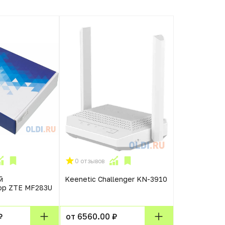
0 отзывов
0 отзывов
й
Keenetic Challenger KN-3910
Беспроводн
ор ZTE MF283U
маршрутизат
AX58U 802.1
3000Mbps 2.4
4xLAN USB 
₽
от 6560.00 ₽