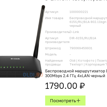
Артикул
1000000221
Имя товара
Беспроводной маршрути
615S/RU/B1A 802.11bgn 
черный
Производитель
D-Link
Артикул
DIR-615S/RU/B1A
производителя
Штрихкод
790069459931
Модель
-
Найденные
Oldi |
Котофото |
Позит
продавцы
Техпорт |
Корпорация "
Беспроводной маршрутизатор D
300Mbps 2.4 ГГц 4xLAN черный
1790.00 ₽
Посмотреть