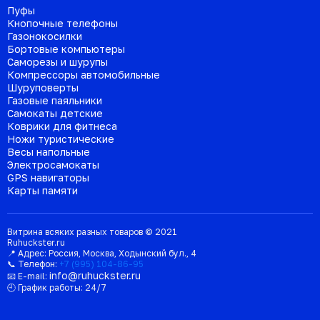
Пуфы
Кнопочные телефоны
Газонокосилки
Бортовые компьютеры
Саморезы и шурупы
Компрессоры автомобильные
Шуруповерты
Газовые паяльники
Самокаты детские
Коврики для фитнеса
Ножи туристические
Весы напольные
Электросамокаты
GPS навигаторы
Карты памяти
Витрина всяких разных товаров © 2021
Ruhuckster.ru
📍 Адрес:
Россия
,
Москва
,
Ходынский бул., 4
📞 Телефон:
+7 (995) 104-86-95
info@ruhuckster.ru
📧 E-mail:
🕘 График работы:
24/7