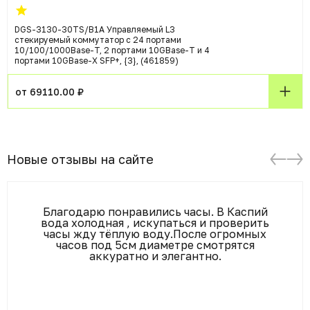
DGS-3130-30TS/B1A Управляемый L3
стекируемый коммутатор с 24 портами
10/100/1000Base-T, 2 портами 10GBase-T и 4
портами 10GBase-X SFP+, {3}, (461859)
от 69110.00 ₽
Новые отзывы на сайте
Благодарю понравились часы. В Каспий
вода холодная , искупаться и проверить
часы жду тёплую воду.После огромных
часов под 5см диаметре смотрятся
аккуратно и элегантно.