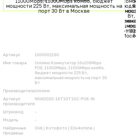
Артикул
1000002160
Имя товара
Uniview Коммутатор 16x100Mbps
POE, 11000Mbps, 11000Mbps комбо,
бюджет мощности 225 Вт,
максимальная мощность на порт 30
Вт
Производитель
Uniview
Артикул
NSW2020-16T1GT1GC-POE-IN
производителя
Штрихкод
-
Модель
-
Найденные
Oldi |
Котофото |
E2e4online |
продавцы