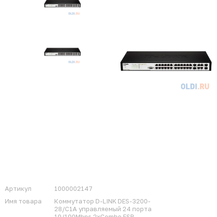
Артикул
1000002147
Имя товара
Коммутатор D-LINK DES-3200-
28/C1A управляемый 24 порта
10/100Mbps 2xCombo FSP