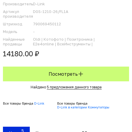
Производитель
D-Link
Артикул
DGS-1210-26/FL1A
производителя
Штрихкод
790069450112
Модель
-
Найденные
Oldi |
Котофото |
Позитроника |
продавцы
E2e4online |
ВсеИнструменты |
14180.00 ₽
Посмотреть
Найдено
5 предложения данного товара
Все товары бренда
D-Link
Все товары бренда
D-Link в категории Коммутаторы
5