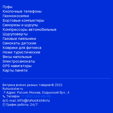
Пуфы
Кнопочные телефоны
Газонокосилки
Бортовые компьютеры
Саморезы и шурупы
Компрессоры автомобильные
Шуруповерты
Газовые паяльники
Самокаты детские
Коврики для фитнеса
Ножи туристические
Весы напольные
Электросамокаты
GPS навигаторы
Карты памяти
Витрина всяких разных товаров © 2021
Ruhuckster.ru
📍 Адрес:
Россия
,
Москва
,
Ходынский бул., 4
📞 Телефон:
+7 (995) 104-86-95
info@ruhuckster.ru
📧 E-mail:
🕘 График работы:
24/7