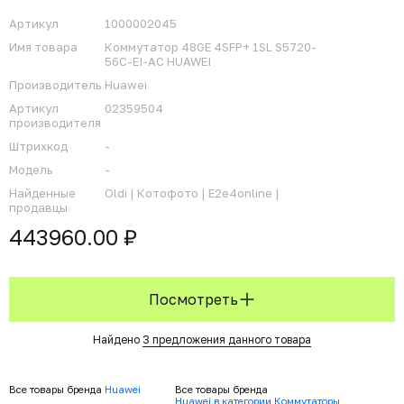
Артикул
1000002045
Имя товара
Коммутатор 48GE 4SFP+ 1SL S5720-
56C-EI-AC HUAWEI
Производитель
Huawei
Артикул
02359504
производителя
Штрихкод
-
Модель
-
Найденные
Oldi |
Котофото |
E2e4online |
продавцы
443960.00 ₽
Посмотреть
Найдено
3 предложения данного товара
Все товары бренда
Huawei
Все товары бренда
Huawei в категории Коммутаторы