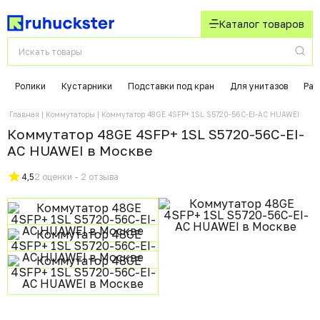
Каталог товаров
Ролики
Кустарники
Подставки под кран
Для унитазов
Раз
Главная
Коммутаторы
Коммутатор 48GE 4SFP+ 1SL S5720-56C-EI-AC HUAWEI
Коммутатор 48GE 4SFP+ 1SL S5720-56C-EI-
AC HUAWEI в Москвe
4,5
2 оценки - 2 отзыва