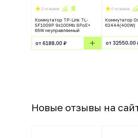
2 отзывов
0 отзывов
т для
Коммутатор TP-Link TL-
Коммутатор O
нов Барьер
SF1009P 9x100Mb 8PoE+
62444(400W)
65W неуправляемый
от 32550.00 
от 6188.00 ₽
Новые отзывы на сай