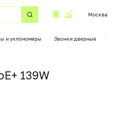
Москва
ры и уклономеры
Звонки дверные
Лобзик
PoE+ 139W