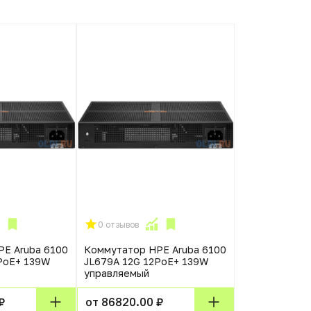
0 отзывов
E Aruba 6100
Коммутатор HPE Aruba 6100
PoE+ 139W
JL679A 12G 12PoE+ 139W
управляемый
₽
от 86820.00 ₽