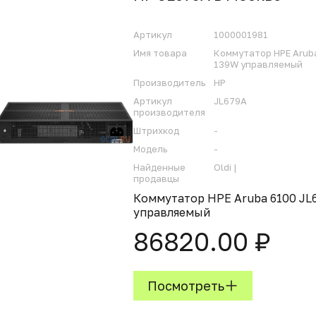
Артикул
1000001981
Имя товара
Коммутатор HPE Aruba
139W управляемый
Производитель
HP
Артикул
JL679A
производителя
Штрихкод
-
Модель
-
Найденные
Oldi |
продавцы
Коммутатор HPE Aruba 6100 JL
управляемый
86820.00 ₽
Посмотреть