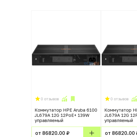
0 отзывов
0 отзывов
Коммутатор HPE Aruba 6100
Коммутатор HP
JL679A 12G 12PoE+ 139W
JL679A 12G 12
управляемый
управляемый
от 86820.00 ₽
от 86820.00 