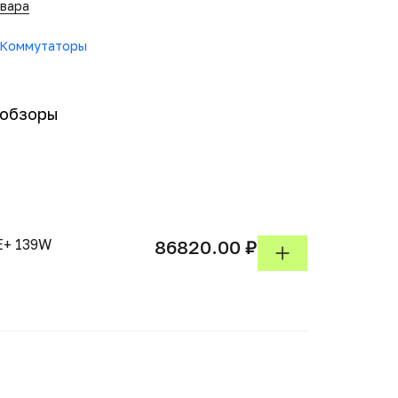
овара
 Коммутаторы
-обзоры
E+ 139W
86820.00 ₽