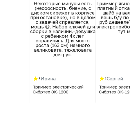
 хотя на вид
Некоторые минусы есть
Триммер явно 
ато...
(несоосность, биение, с
платный отка
диском скрежет в корпусе
шайб на ва
при остановке), но в целом
вещь б/у по
с задачей справляется,
руб дешевле
мощь 😆. Набор ключей для
электроприбо
сборки в наличии,-девушка
тут 
с ребенком 4х лет
справились. Для моего
роста (163 см) немного
великовата, тяжеловата
для рук.
Ирина
Сергей
5
1
рический
Триммер электрический
Триммер элек
Сибртех ЭК-1200
Сибртех ЭК-12