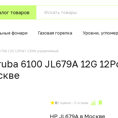
алог товаров
ьные фонари
Газовая горелка
Уровни, угломе
L679A 12G 12PoE+ 139W управляемый
uba 6100 JL679A 12G 12
сквe
0
0 оценки - 0 отзыва
HP JL679A в Москвe