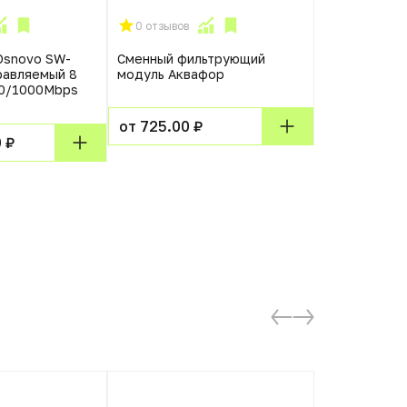
0 отзывов
0 отзывов
Osnovo SW-
Сменный фильтрующий
Коммутатор
равляемый 8
модуль Аквафор
IS4420-16G
00/1000Mbps
управляемы
от 725.00 ₽
от 57968.0
 ₽