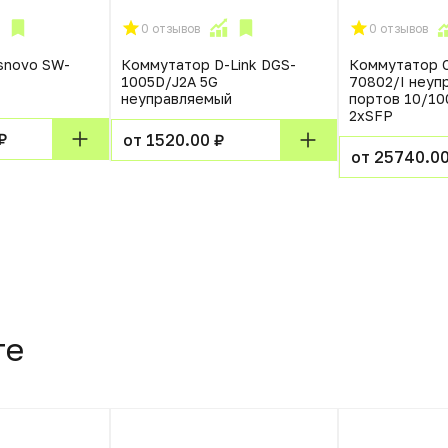
0 отзывов
0 отзывов
snovo SW-
Коммутатор D-Link DGS-
Коммутатор 
1005D/J2A 5G
70802/I неуп
неуправляемый
портов 10/1
2xSFP
₽
от 1520.00 ₽
от 25740.00
те