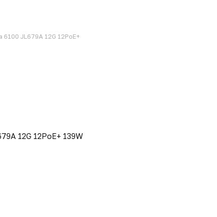
 6100 JL679A 12G 12PoE+
679A 12G 12PoE+ 139W