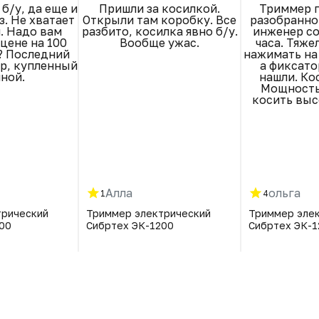
б/у, да еще и
Пришли за косилкой.
Триммер п
з. Не хватает
Открыли там коробку. Все
разобранно
л. Надо вам
разбито, косилка явно б/у.
инженер со
 цене на 100
Вообще ужас.
часа. Тяже
? Последний
нажимать на 
р, купленный
а фиксато
мной.
нашли. Ко
Мощность
косить выс
Алла
ольга
1
4
трический
Триммер электрический
Триммер эле
00
Сибртех ЭК-1200
Сибртех ЭК-1