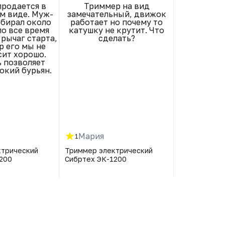
родается в
Триммер на вид
Рекомендую
м виде. Муж-
замечательный, движок
пришло пр
бирал около
работает но почему то
просто ого
ло все время
катушку не крутит. Что
рычаг старта,
сделать?
р его мы не
сит хорошо.
 позволяет
окий бурьян.
Мария
Алекса
1
5
ктрический
Триммер электрический
Триммер эл
200
Сибртех ЭК-1200
Сибртех ЭК-