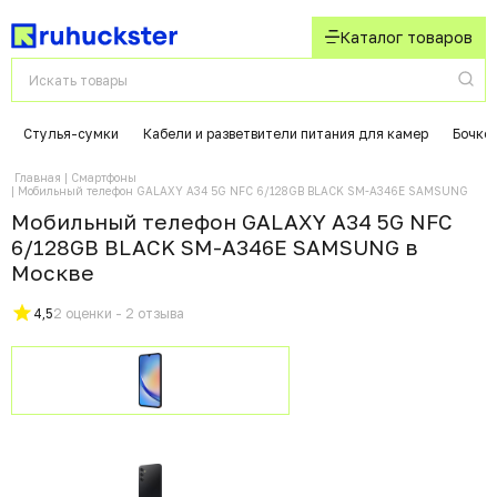
Каталог товаров
Стулья-сумки
Кабели и разветвители питания для камер
Бочко
Главная
Смартфоны
Мобильный телефон GALAXY A34 5G NFC 6/128GB BLACK SM-A346E SAMSUNG
Мобильный телефон GALAXY A34 5G NFC
6/128GB BLACK SM-A346E SAMSUNG в
Москвe
4,5
2 оценки - 2 отзыва