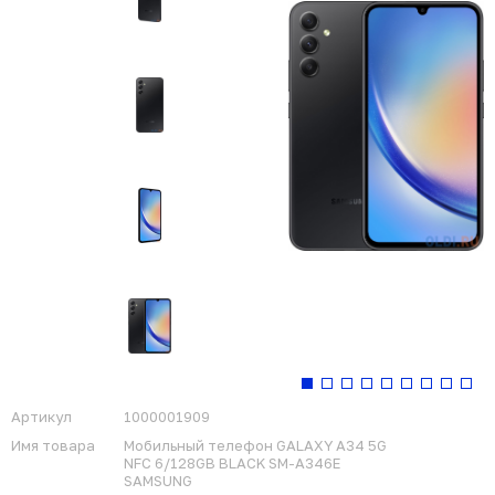
Артикул
1000001909
Имя товара
Мобильный телефон GALAXY A34 5G
NFC 6/128GB BLACK SM-A346E
SAMSUNG