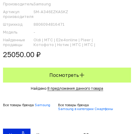
Производитель
Samsung
Артикул
SM-A346EZKASKZ
производителя
Штрихкод
8806094816471
Модель
-
Найденные
Oldi |
МТС |
E2e4online |
Pleer |
продавцы
Котофото |
Нотик |
МТС |
МТС |
25050.00 ₽
Посмотреть
Найдено
8 предложения данного товара
Все товары бренда
Samsung
Все товары бренда
Samsung в категории Смартфоны
8