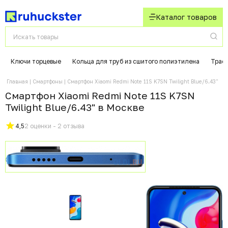
Каталог товаров
Ключи торцевые
Кольца для труб из сшитого полиэтилена
Траф
Главная
Смартфоны
Смартфон Xiaomi Redmi Note 11S K7SN Twilight Blue/6.43"
Смартфон Xiaomi Redmi Note 11S K7SN
Twilight Blue/6.43" в Москвe
4,5
2 оценки - 2 отзыва