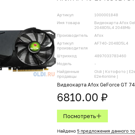
Артикул
1000001848
Имя товара
Видеокарта Afox Ge
2048D5L4 2048Mb
Производитель
Afox
Артикул
AF740-2048D5L4
производителя
Штрихкод
4897033783460
Модель
-
Найденные
Oldi |
Котофото |
E2
продавцы
E2e4online |
Видеокарта Afox GeForce GT 7
6810.00 ₽
Посмотреть
Найдено
5 предложения данного т