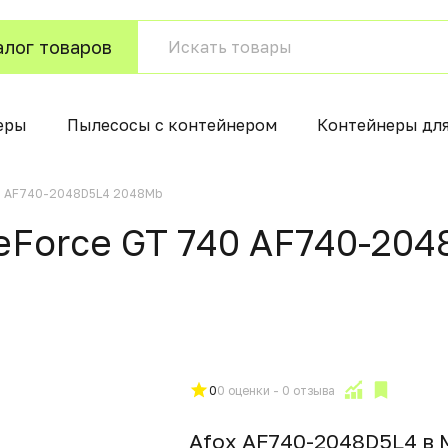
алог товаров
еры
Пылесосы с контейнером
Контейнеры дл
40 AF740-2048D5L4 2048Mb
eForce GT 740 AF740-20
0
0 оценки - 0 отзыва
Afox AF740-2048D5L4 в 