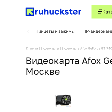
Кат
Блендеры
Пинцеты и зажимы
IP-видеокам
Главная
Видеокарты
Видеокарта Afox GeForce GT 7
Видеокарта Afox G
Москвe