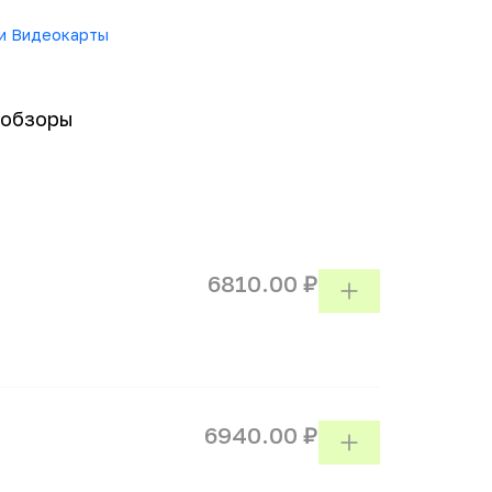
ии Видеокарты
-обзоры
6810.00 ₽
6940.00 ₽