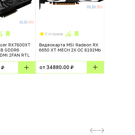
0 отзывов
0 отзывов
Acer RX7800XT
Видеокарта MSI Radeon RX
Видеокарта 
GB GDDR6
6650 XT MECH 2X OC 8192Mb
GTX 750 AF
HDMI 2FAN RTL
V2 4096Mb
от 34880.00 ₽
 ₽
от 8990.00