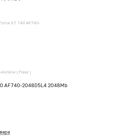
Force GT 740 AF740-
e4online |
Pleer |
40 AF740-2048D5L4 2048Mb
овара