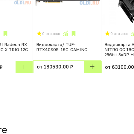
0 отзывов
0 отзывов
I Radeon RX
Видеокарта/ TUF-
Видеокарта 
G X TRIO 12G
RTX4080S-16G-GAMING
NITRO OC 16
256bit 3xDP 
от 180530.00 ₽
₽
от 63100.00
те