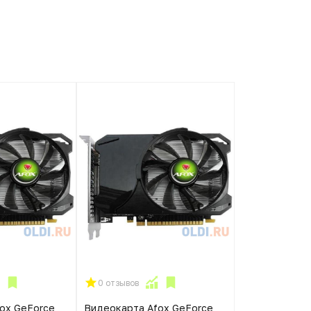
0 отзывов
ox GeForce
Видеокарта Afox GeForce