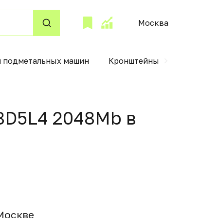
Москва
я подметальных машин
Кронштейны для проектор
48D5L4 2048Mb в
Москвe