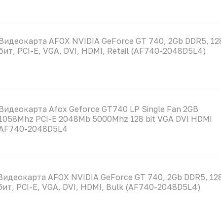
Видеокарта AFOX NVIDIA GeForce GT 740, 2Gb DDR5, 12
бит, PCI-E, VGA, DVI, HDMI, Retail (AF740-2048D5L4)
Видеокарта Afox Geforce GT740 LP Single Fan 2GB
1058Mhz PCI-E 2048Mb 5000Mhz 128 bit VGA DVI HDMI
AF740-2048D5L4
Видеокарта AFOX NVIDIA GeForce GT 740, 2Gb DDR5, 12
бит, PCI-E, VGA, DVI, HDMI, Bulk (AF740-2048D5L4)