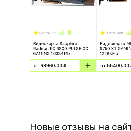
0 отзывов
0 отзывов
an 2GB
Видеокарта Sapphire
Видеокарта MS
VI HDMI DP
Radeon RX 6800 PULSE OC
6750 XT GAMIN
8)
GAMING 16384Mb
12288Mb
от 68960.00 ₽
от 55400.00 
Новые отзывы на сай