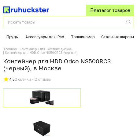
Каталог товаров
Пруды
Аксессуары для iPad
Толщиномер
Стальные шаровые
Главная
Контейнеры для жестких дисков
Контейнер для HDD Orico NS500RC3 (черный),
Контейнер для HDD Orico NS500RC3
(черный), в Москвe
4,5
2 оценки - 2 отзыва