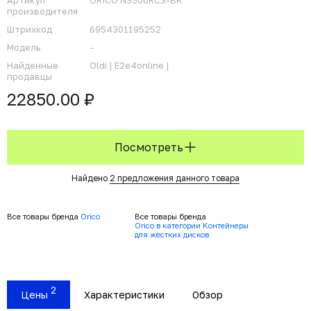
Артикул
ORICO NS500RC3-BK
производителя
Штрихкод
6954301195252
Модель
-
Найденные
Oldi |
E2e4online |
продавцы
22850.00 ₽
Посмотреть
Найдено
2 предложения данного товара
Все товары бренда
Orico
Все товары бренда
Orico в категории Контейнеры
для жестких дисков
2
Цены
Характеристики
Обзор