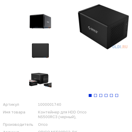
Артикул
1000001740
Имя товара
Контейнер для HDD Orico
NS500RC3 (черный),
Производитель
Orico