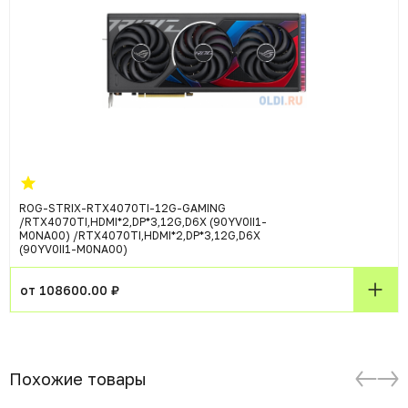
ROG-STRIX-RTX4070TI-12G-GAMING
/RTX4070TI,HDMI*2,DP*3,12G,D6X (90YV0II1-
M0NA00) /RTX4070TI,HDMI*2,DP*3,12G,D6X
(90YV0II1-M0NA00)
от 108600.00 ₽
Похожие товары