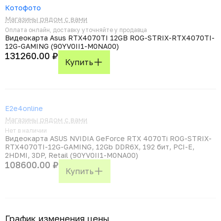
Котофото
Магазины рядом с вами
Оплата онлайн, доставку уточняйте у продавца
Видеокарта Asus RTX4070TI 12GB ROG-STRIX-RTX4070TI-
12G-GAMING (90YV0II1-M0NA00)
131260.00 ₽
Купить
E2e4online
Магазины рядом с вами
Нет в наличии
Видеокарта ASUS NVIDIA GeForce RTX 4070Ti ROG-STRIX-
RTX4070TI-12G-GAMING, 12Gb DDR6X, 192 бит, PCI-E,
2HDMI, 3DP, Retail (90YV0II1-M0NA00)
108600.00 ₽
Купить
График изменения цены