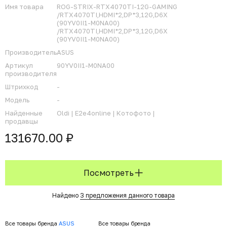
Имя товара
ROG-STRIX-RTX4070TI-12G-GAMING
/RTX4070TI,HDMI*2,DP*3,12G,D6X
(90YV0II1-M0NA00)
/RTX4070TI,HDMI*2,DP*3,12G,D6X
(90YV0II1-M0NA00)
Производитель
ASUS
Артикул
90YV0II1-M0NA00
производителя
Штрихкод
-
Модель
-
Найденные
Oldi |
E2e4online |
Котофото |
продавцы
131670.00 ₽
Посмотреть
Найдено
3 предложения данного товара
Все товары бренда
ASUS
Все товары бренда