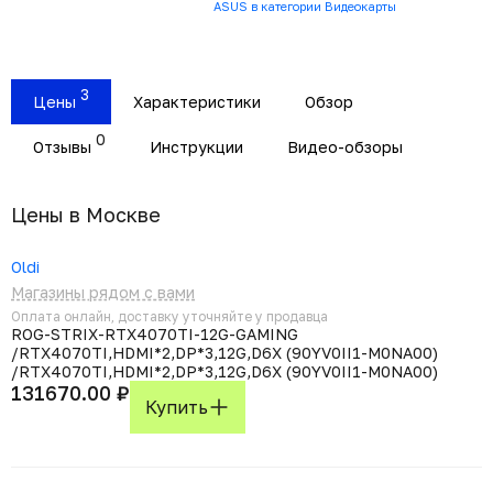
ASUS в категории Видеокарты
3
Цены
Характеристики
Обзор
0
Отзывы
Инструкции
Видео-обзоры
Цены в Москвe
Oldi
Магазины рядом с вами
Оплата онлайн, доставку уточняйте у продавца
ROG-STRIX-RTX4070TI-12G-GAMING
/RTX4070TI,HDMI*2,DP*3,12G,D6X (90YV0II1-M0NA00)
/RTX4070TI,HDMI*2,DP*3,12G,D6X (90YV0II1-M0NA00)
131670.00 ₽
Купить