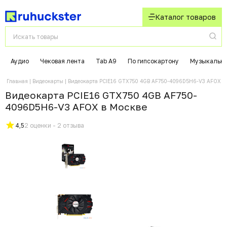
Каталог товаров
Аудио
Чековая лента
Tab A9
По гипсокартону
Музыкальны
Главная
Видеокарты
Видеокарта PCIE16 GTX750 4GB AF750-4096D5H6-V3 AFOX
Видеокарта PCIE16 GTX750 4GB AF750-
4096D5H6-V3 AFOX в Москвe
4,5
2 оценки - 2 отзыва