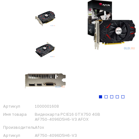
Артикул
1000001608
Имя товара
Видеокарта PCIE16 GTX750 4GB
AF750-4096D5H6-V3 AFOX
Производитель
Afox
Артикул
AF750-4096D5H6-V3