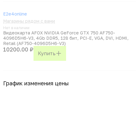
E2e4online
Магазины рядом с вами
Нет в наличии
Видеокарта AFOX NVIDIA GeForce GTX 750 AF750-
4096D5H6-V3, 4Gb DDR5, 128 бит, PCI-E, VGA, DVI, HDMI,
Retail (AF750-4096D5H6-V3)
10200.00 ₽
Купить
График изменения цены