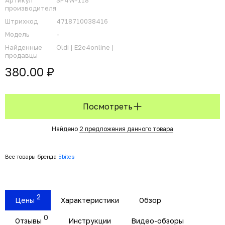
Артикул
SP4W-118
производителя
Штрихкод
4718710038416
Модель
-
Найденные
Oldi |
E2e4online |
продавцы
380.00 ₽
Посмотреть
Найдено
2 предложения данного товара
Все товары бренда
5bites
2
Цены
Характеристики
Обзор
0
Отзывы
Инструкции
Видео-обзоры