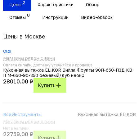
2
Цены
Характеристики
Обзор
0
Отзывы
Инструкции
Видео-обзоры
Цены в Москвe
Oldi
Магазины рядом с вами
Оплата онлайн, доставку уточняйте у продавца
Кухонная вытяжка ELIKOR Вилла Фрукты 90П-650-П3Д КВ
II М-650-90-350 бежевый/дуб неокр
28010.00 ₽
Купить
ВсеИнструменты
Кухонная вытяжка ELIKOR
Магазины рядом с вами
Нет в наличии
22759.00 ₽
Купить