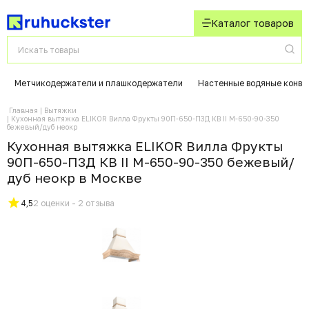
Каталог товаров
Метчикодержатели и плашкодержатели
Настенные водяные конве
Главная
Вытяжки
Кухонная вытяжка ELIKOR Вилла Фрукты 90П-650-П3Д КВ II М-650-90-350
бежевый/дуб неокр
Кухонная вытяжка ELIKOR Вилла Фрукты
90П-650-П3Д КВ II М-650-90-350 бежевый/
дуб неокр в Москвe
4,5
2 оценки - 2 отзыва