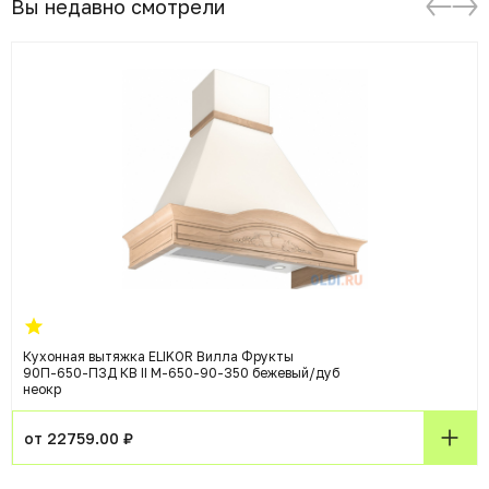
Вы недавно смотрели
Кухонная вытяжка ELIKOR Вилла Фрукты
90П-650-П3Д КВ II М-650-90-350 бежевый/дуб
неокр
от 22759.00 ₽