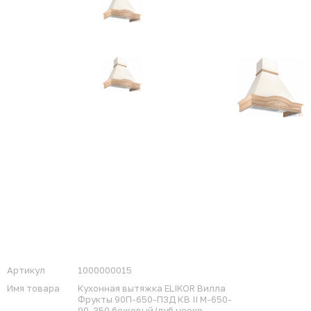
Артикул
1000000015
Имя товара
Кухонная вытяжка ELIKOR Вилла
Фрукты 90П-650-П3Д КВ II М-650-
90-350 бежевый/дуб неокр