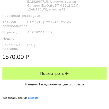
EX282967RUS Аккумуляторная
батарея ExeGate DTM 1212 (12V
12Ah 1251W), клеммы F2
Производитель
Exegate
Артикул
DTM 1212 (12V 12Ah 1251W)
производителя
Штрихкод
4895205115552
Модель
-
Найденные
Oldi |
продавцы
1570.00 ₽
Посмотреть
Найдено
1 предложения данного товара
Все товары бренда
Exegate