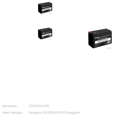
Артикул
1000001428
Имя товара
Exegate EX282967RUS Exegate