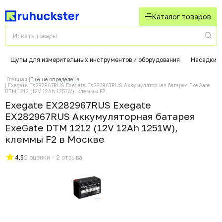
Каталог товаров
Щупы для измерительных инструментов и оборудования
Насадки д
Главная
Еще не определена
Exegate EX282967RUS Exegate EX282967RUS Аккумуляторная батарея ExeGate
DTM 1212 (12V 12Ah 1251W), клеммы F2
Exegate EX282967RUS Exegate
EX282967RUS Аккумуляторная батарея
ExeGate DTM 1212 (12V 12Ah 1251W),
клеммы F2 в Москвe
4,5
2 оценки - 2 отзыва