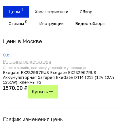
1
Цены
Характеристики
Обзор
0
Отзывы
Инструкции
Видео-обзоры
Цены в Москвe
Oldi
Магазины рядом с вами
Оплата онлайн, доставку уточняйте у продавца
Exegate EX282967RUS Exegate EX282967RUS
Аккумуляторная батарея ExeGate DTM 1212 (12V 12Ah
1251W), клеммы F2
1570.00 ₽
Купить
График изменения цены