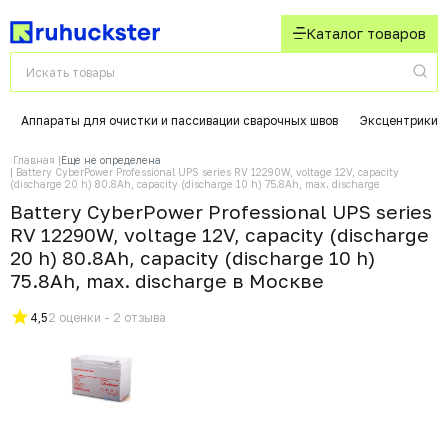
Каталог товаров
Аппараты для очистки и пассивации сварочных швов
Эксцентрики 
Главная
Еще не определена
Battery CyberPower Professional UPS series RV 12290W, voltage 12V, capacity
(discharge 20 h) 80.8Ah, capacity (discharge 10 h) 75.8Ah, max. discharge
Battery CyberPower Professional UPS series
RV 12290W, voltage 12V, capacity (discharge
20 h) 80.8Ah, capacity (discharge 10 h)
75.8Ah, max. discharge в Москвe
4,5
2 оценки - 2 отзыва