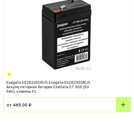
Exegate EX282950RUS Exegate EX282950RUS
Аккумуляторная батарея ExeGate DT 606 (6V
6Ah), клеммы F1
от 465.00 ₽