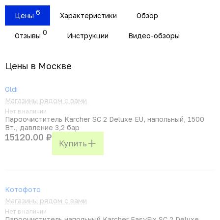
6
Цены
Характеристики
Обзор
0
Отзывы
Инструкции
Видео-обзоры
Цены в Москвe
Oldi
Магазины рядом с вами
Нет в наличии
Пароочиститель Karcher SC 2 Deluxe EU, напольный, 1500
Вт., давление 3,2 бар
15120.00 ₽
Купить
Котофото
Магазины рядом с вами
Нет в наличии
Пароочиститель напольный Karcher EasyFix SC 2 Deluxe