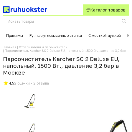
Каталог товаров
Прижимы
Ручные угловысечные станки
С жесткой дужкой
Ко
Главная
Отпариватели и парочистители
Пароочиститель Karcher SC 2 Deluxe EU, напольный, 1500 Вт., давление 3,2 бар
Пароочиститель Karcher SC 2 Deluxe EU,
напольный, 1500 Вт., давление 3,2 бар в
Москвe
4,5
2 оценки - 2 отзыва