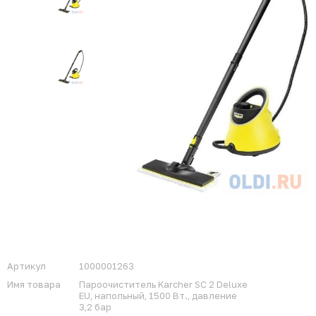
Артикул
1000001263
Имя товара
Пароочиститель Karcher SC 2 Deluxe
EU, напольный, 1500 Вт., давление
3,2 бар