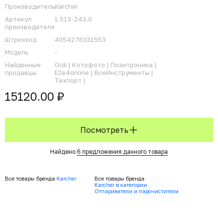
Производитель
Karcher
Артикул
1.513-243.0
производителя
Штрихкод
4054278331553
Модель
-
Найденные
Oldi |
Котофото |
Позитроника |
продавцы
E2e4online |
ВсеИнструменты |
Техпорт |
15120.00 ₽
Посмотреть
Найдено
6 предложения данного товара
Все товары бренда
Karcher
Все товары бренда
Karcher в категории
Отпариватели и парочистители