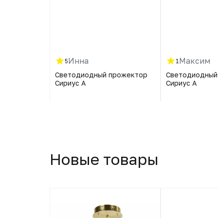
. Но совсем
то
Инна
Максим
5
1
а BRADEX
Светодиодный прожектор
Светодиодный
Сириус А
Сириус А
Новые товары