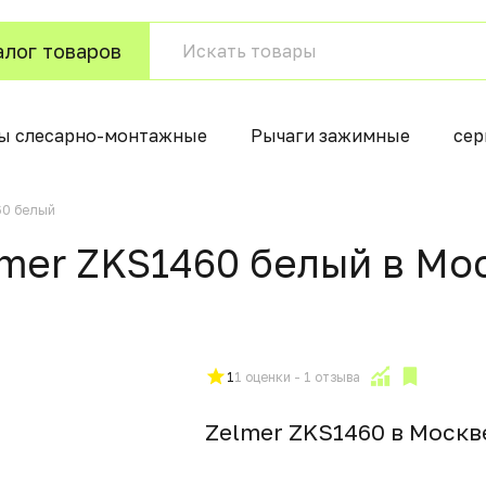
алог товаров
ы слесарно-монтажные
Рычаги зажимные
сер
60 белый
mer ZKS1460 белый в Мо
1
1 оценки - 1 отзыва
Zelmer ZKS1460 в Москв