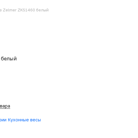
е Zelmer ZKS1460 белый
 белый
овара
ории Кухонные весы