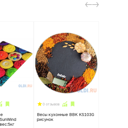
0 отзывов
0 отзывов
ые
Весы кухонные BBK KS103G
Весы кухонн
SunWind
рисунок
3412 сереб
вес:5кг