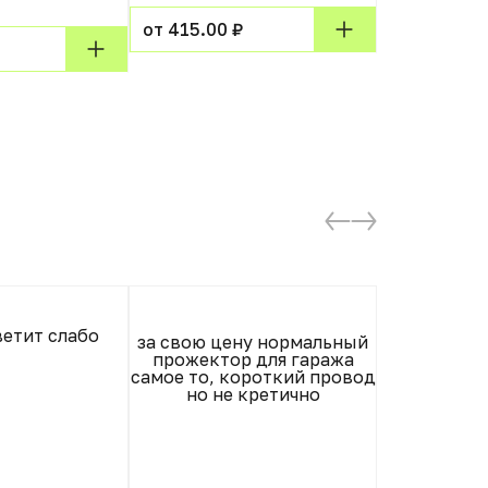
от 415.00 ₽
от 1650.00
Товар пр
етит слабо
за свою цену нормальный
прожектор для гаража
самое то, короткий провод
но не кретично