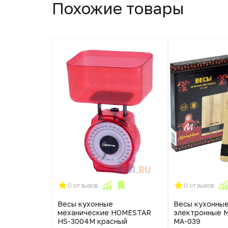
Похожие товары
0 отзывов
0 отзывов
 ENERGY EN-
Весы кухонные
Весы кухонны
механические HOMESTAR
электронные 
HS-3004М красный
МА-039