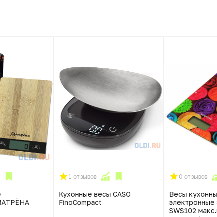
1 отзывов
0 отзывов
е
Кухонные весы CASO
Весы кухонн
МАТРЁНА
FinoCompact
электронные 
SWS102 макс.