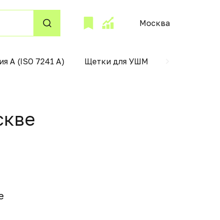
Москва
ия А (ISO 7241 А)
Щетки для УШМ
поддержани
сквe
e