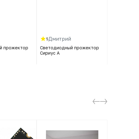
Дмитрий
Петр
5
5
й прожектор
Светодиодный прожектор
Светодиодн
Сириус А
Сириус А