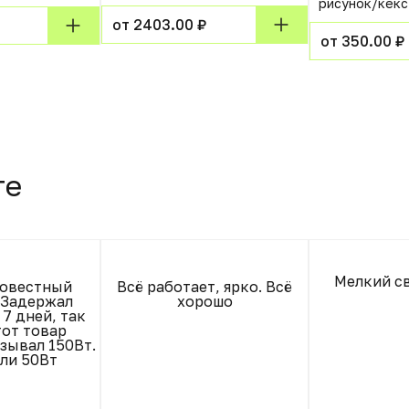
рисунок/кекс
от 2403.00 ₽
от 350.00 ₽
те
Мелкий св
совестный
Всё работает, ярко. Всё
 Задержал
хорошо
 7 дней, так
тот товар
азывал 150Вт.
али 50Вт