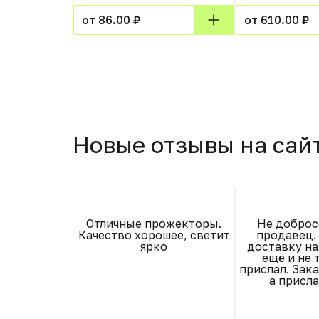
от 86.00 ₽
от 610.00 ₽
Новые отзывы на сай
напор вода-
Отличные прожекторы.
Не добро
восторг.
Качество хорошее, светит
продавец.
 воду не
ярко
доставку на
Понравилась
ещё и не 
ежима. Все
прислал. Зак
н - просто
а присл
уш на дому.
ает падение
о давления)