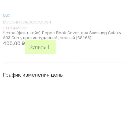
Oldi
Магазины рядом с вами
Нет в наличии
Чехол (флип-кейс) Deppa Book Cover, для Samsung Galaxy
A03 Core, противоударный, черный [88163]
400.00 ₽
Купить
График изменения цены