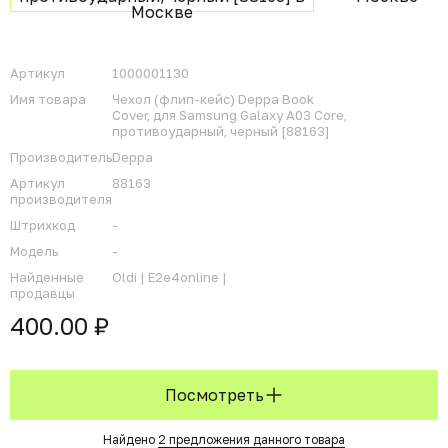
Артикул
1000001130
Имя товара
Чехол (флип-кейс) Deppa Book
Cover, для Samsung Galaxy A03 Core,
противоударный, черный [88163]
Производитель
Deppa
Артикул
88163
производителя
Штрихкод
-
Модель
-
Найденные
Oldi |
E2e4online |
продавцы
400.00 ₽
Посмотреть
Найдено
2 предложения данного товара