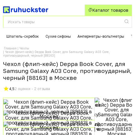
Каталог товаров
Шпатель-скребок
Сухие сифоны
Амперметры-вольтметры
Т
Главная
Чехлы
Чехол (флип-кейс) Deppa Book Cover, для Samsung Galaxy A03 Core,
противоударный, черный [88163]
Чехол (флип-кейс) Deppa Book Cover, для
Samsung Galaxy A03 Core, противоударный,
черный [88163] в Москвe
4,5
2 оценки - 2 отзыва