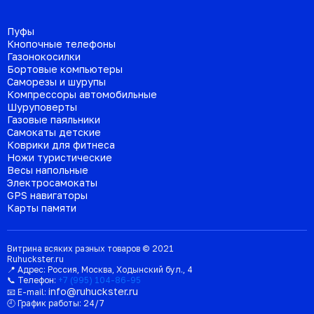
Пуфы
Кнопочные телефоны
Газонокосилки
Бортовые компьютеры
Саморезы и шурупы
Компрессоры автомобильные
Шуруповерты
Газовые паяльники
Самокаты детские
Коврики для фитнеса
Ножи туристические
Весы напольные
Электросамокаты
GPS навигаторы
Карты памяти
Витрина всяких разных товаров © 2021
Ruhuckster.ru
📍 Адрес:
Россия
,
Москва
,
Ходынский бул., 4
📞 Телефон:
+7 (995) 104-86-95
info@ruhuckster.ru
📧 E-mail:
🕘 График работы:
24/7