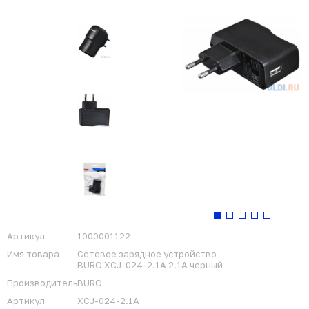
Артикул
1000001122
Имя товара
Сетевое зарядное устройство
BURO XCJ-024-2.1A 2.1A черный
Производитель
BURO
Артикул
XCJ-024-2.1A