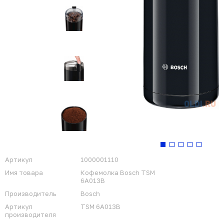
Артикул
1000001110
Имя товара
Кофемолка Bosch TSM
6A013B
Производитель
Bosch
Артикул
TSM 6A013B
производителя