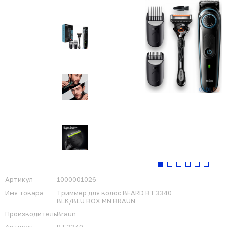
Артикул
1000001026
Имя товара
Триммер для волос BEARD BT3340
BLK/BLU BOX MN BRAUN
Производитель
Braun