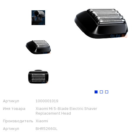
Артикул
1000001019
Имя товара
Xiaomi Mi 5-Blade Electric Shaver
Replacement Head
Производитель
Xiaomi
Артикул
BHR5266GL