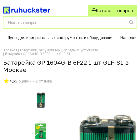
Каталог товаров
Щупы для измерительных инструментов и оборудования
Насадки д
Главная
Батарейки, аккумуляторы, зарядные устройства
Батарейка GP 1604G-B 6F22 1 шт GLF-S1
Батарейка GP 1604G-B 6F22 1 шт GLF-S1 в
Москвe
4,5
2 оценки - 2 отзыва