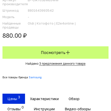
Артикул
EP-DA705BWEGWW
производителя
Штрихкод
8801643993542
Модель
-
Найденные
Oldi |
Котофото |
E2e4online |
продавцы
880.00 ₽
Посмотреть
Найдено
3 предложения данного товара
Все товары бренда
Samsung
3
Цены
Характеристики
Обзор
0
Отзывы
Инструкции
Видео-обзоры