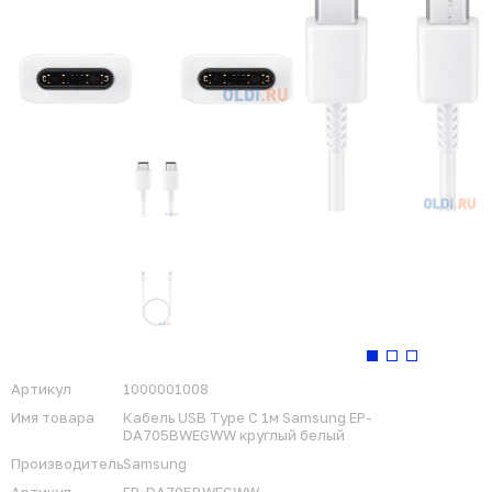
Артикул
1000001008
Имя товара
Кабель USB Type C 1м Samsung EP-
DA705BWEGWW круглый белый
Производитель
Samsung