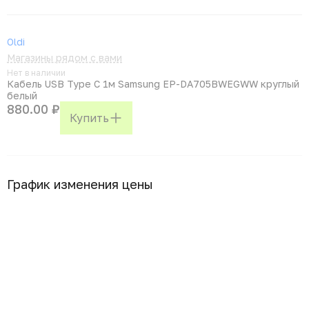
Oldi
Магазины рядом с вами
Нет в наличии
Кабель USB Type C 1м Samsung EP-DA705BWEGWW круглый
белый
880.00 ₽
Купить
График изменения цены