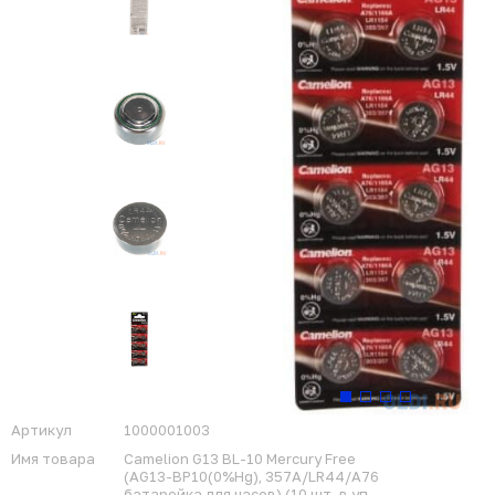
Артикул
1000001003
Имя товара
Camelion G13 BL-10 Mercury Free
(AG13-BP10(0%Hg), 357A/LR44/A76
батарейка для часов) (10 шт. в уп-