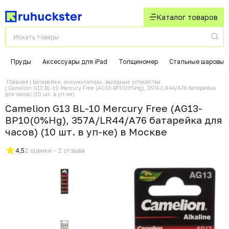
Каталог товаров
Пруды
Аксессуары для iPad
Толщиномер
Стальные шаровые
Главная
Батарейки, аккумуляторы, зарядные устройства
Camelion G13 BL-10 Mercury Free (AG13-BP10(0%Hg), 357A/LR44/A76 батарейка
для часов) (10 шт. в уп-ке)
Camelion G13 BL-10 Mercury Free (AG13-
BP10(0%Hg), 357A/LR44/A76 батарейка для
часов) (10 шт. в уп-ке) в Москвe
4,5
2 оценки - 2 отзыва