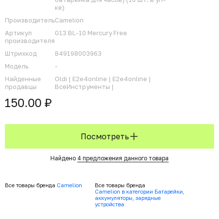
ке)
Производитель
Camelion
Артикул
G13 BL-10 Mercury Free
производителя
Штрихкод
849198003963
Модель
-
Найденные
Oldi |
E2e4online |
E2e4online |
продавцы
ВсеИнструменты |
150.00 ₽
Посмотреть
Найдено
4 предложения данного товара
Все товары бренда
Camelion
Все товары бренда
Camelion в категории Батарейки,
аккумуляторы, зарядные
устройства